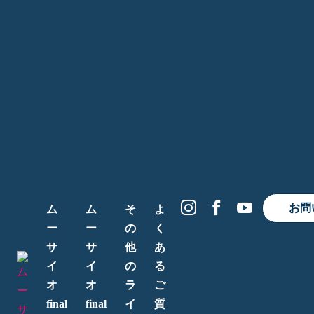
お問
ム
ム
そ
よ
ー
ー
の
く
サ
サ
他
あ
イ
イ
の
る
オ
オ
ラ
ご
final
final
イ
質