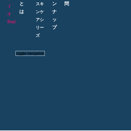
と
ン
問
スキ
は
ナ
ンケ
ッ
アシ
プ
リー
ズ
toggle navigation